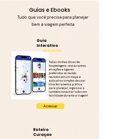
Guias e Ebooks
Tudo que você precisa para planejar
bem a viagem perfeita
Guia
Interativo
Aplicativo
Todas minhas dicas de
hospedagens, restaurantes,
atrações e lugares
preferidos no mundo
reunidos em um mapa e
aplicativo simples de usar.
Uma ferramenta prática
para planejar, organizar e
também consultar tudo com
facilidade durante a viagem!
Acessar
Roteiro
Curaçao