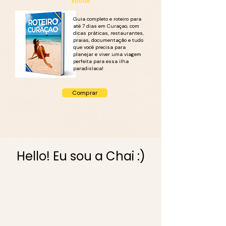
Ebook
Guia completo e roteiro para
até 7 dias em Curaçao, com
dicas práticas, restaurantes,
praias, documentação e tudo
que você precisa para
planejar e viver uma viagem
perfeita para essa ilha
paradisíaca!
Comprar
Hello! Eu sou a Chai :)