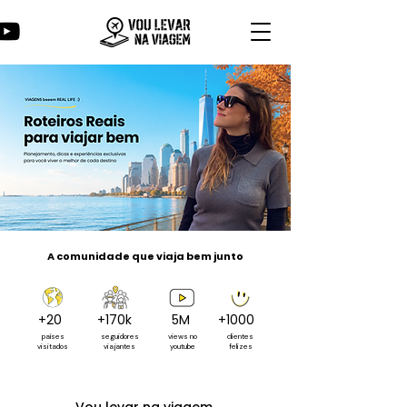
A comunidade que viaja bem junto
+20
+170k
5M
+1000
países
seguidores
views no
clientes
visitados
viajantes
youtube
felizes